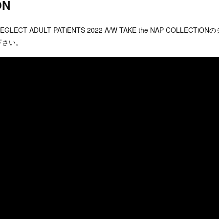
ON
CT ADULT PATiENTS 2022 A/W TAKE the NAP COLLECT
下さい。